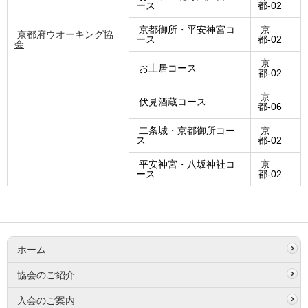
ース
都-02
京都御所・平安神宮コ
京
京都府ウオーキング協
ース
都-02
会
京
お土居コース
都-02
京
伏見酒蔵コース
都-06
二条城・京都御所コー
京
ス
都-02
平安神宮・八坂神社コ
京
ース
都-02
ホーム
協会のご紹介
入会のご案内