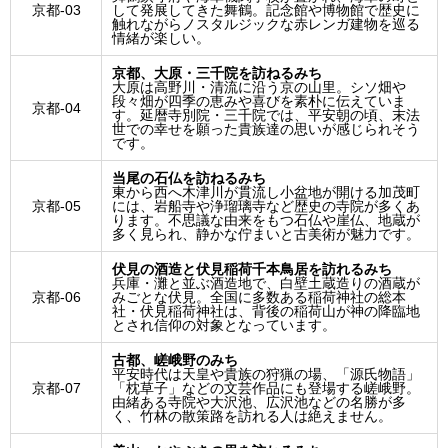
京都-03
して発展してきた舞鶴。記念館や博物館で歴史に
触れながらノスタルジックな赤レンガ建物を巡る
情緒が楽しい。
京都、大原・三千院を訪ねるみち
大原は高野川・清流に沿う京の山里。シソ畑や
段々畑が四季の恵みや喜びを素朴に伝えていま
京都-04
す。延暦寺別院・三千院では、平安朝の頃、末法
世での幸せを願った貴族達の思いが感じられそう
です。
当尾の石仏を訪ねるみち
東から西へ木津川が貫流し小盆地が開ける加茂町
京都-05
には、岩船寺や浄瑠璃寺など歴史の寺院が多くあ
ります。不思議な由来をもつ石仏や崖仏、地蔵が
多く見られ、静かな佇まいと古美術が魅力です。
伏見の酒造と伏見稲荷千本鳥居を訪れるみち
兵庫・灘と並ぶ酒造地で、白壁土蔵造りの酒蔵が
京都-06
みごとな伏見。全国に多数ある稲荷神社の総本
社・伏見稲荷神社は、背後の稲荷山が神の降臨地
とされ信仰の対象となっています。
古都、嵯峨野のみち
平安時代は天皇や貴族の狩猟の場、「源氏物語」
京都-07
「枕草子」などの文芸作品にも登場する嵯峨野。
由緒ある寺院や大沢池、広沢池などの名勝が多
く、竹林の散策路を訪れる人は絶えません。