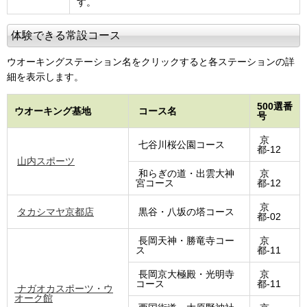
す。
体験できる常設コース
ウオーキングステーション名をクリックすると各ステーションの詳
細を表示します。
500選番
ウオーキング基地
コース名
号
京
七谷川桜公園コース
都-12
山内スポーツ
和らぎの道・出雲大神
京
宮コース
都-12
京
タカシマヤ京都店
黒谷・八坂の塔コース
都-02
長岡天神・勝竜寺コー
京
ス
都-11
長岡京大極殿・光明寺
京
コース
都-11
ナガオカスポーツ・ウ
オーク館