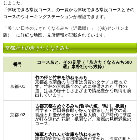
しました。
「体験できる常設コース」の一覧から体験できる常設コースとその
コースのウオーキングステーションが確認できます。
「美しい日本の歩きたくなるみち（近畿版）」（(株)ゼンリン出
版
） に詳細な地図、見所情報が記載されています。
京都府下の歩きたくなるみち
コース名と、その見所（「歩きたくなるみち500
番号
選」素朴社から抜粋）
竹の径と竹林を訪ねるみち
京都盆地南西の向日市は良質のタケノコ産地で
京都-01
す。竹林の景観保全のために整備された「竹の
道」は垣の様子もさまざまで情感豊かな風情を演
出しています。
古都京都をめぐるみち(哲学の道、鴨川、祇園）
哲学者・西田幾多郎が好んで散策した哲学の道、
京都-02
義経と弁慶が出会った五条大橋、江戸時代に茶屋
が軒を連ねた花街・祇園など、京都の見所満載の
コース。
海軍と赤れんが倉庫を訪ねるみち
舞鶴鎮守府や海軍機関学校が置かれ、海軍の町と