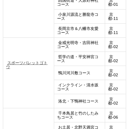
西国街道・大原野神社
京
コース
都-01
小泉川源流と勝龍寺コ
京
ース
都-11
長岡京市＆八幡市友愛
京
コース
都-11
金戒光明寺・吉田神社
京
コース
都-02
哲学の道・平安神宮コ
京
ース
都-02
スポーツパレットゴト
ウ
京
鴨川河川敷コース
都-02
インクライン・清水坂
京
コース
都-02
京
洛北・下鴨神社コース
都-02
千本鳥居と竹のしたみ
京
ちコース
都-06
お土居・北野天満宮コ
京