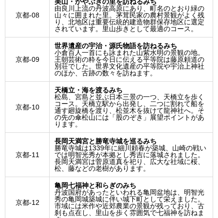
美山・かやぶきの里を訪ねるみち
由良川上流の丹波高原にあり、町名のとおり緑の
京都-08
山々に囲まれた里。茅茸民家の農村景観がよく残
り、北地区は重要伝統的建造物群保存地区に選定
されています。里山歩きとして最適のコース。
世界遺産の宇治・源氏物語を訪ねるみち
小倉百人一首にも詠まれた山紫水明の景観の地。
京都-09
王朝芸術の粋を今日に伝える平等院は藤原頼道の
別荘でした。世界文化遺産の平等院や宇治上神社
のほか、古跡の数々を訪ねます。
天橋立・海を渡るみち
松島、宮島と並ぶ日本三景の一つ、天橋立を歩く
コース。天橋立駅から出発し、二つに割れて船を
京都-10
通す廻旋橋を渡り、松並木を抜けて龍神社へ。そ
の先の傘松山には「股のぞき」展望ポイントがあ
ります。
長岡天満宮と勝竜寺城を巡るみち
勝竜寺城は1339年に細川頼春が築城、山崎の戦い
京都-11
では明智光秀が本拠とし秀吉に落城されました。
長岡天満宮は菅原道真を祀り、広大な社域に桜、
松、藤などの老樹があります。
亀岡七福神と和らぎのみち
丹波国府があったといわれる亀岡盆地は、明智光
秀の亀岡城築城に伴い城下町として栄えました。
京都-12
市域には米作や近郊農業の景観が残っており、古
刹も点在し、里山を歩く雰囲気で七福神を訪ねま