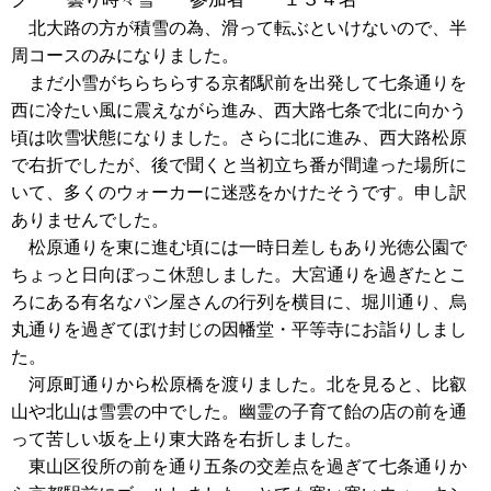
北大路の方が積雪の為、滑って転ぶといけないので、半
周コースのみになりました。
まだ小雪がちらちらする京都駅前を出発して七条通りを
西に
冷たい風に震えながら進み、西大路七条で北に向かう
頃は吹雪状態になりました。
さらに北に進み、西大路松原
で右折でしたが、後で聞くと当初立ち番が間違った場所に
いて、多くのウォーカーに迷惑をかけたそうです。申し訳
ありませんでした。
松原通りを東に進む頃には一時日差しもあり光徳公園で
ちょっと日向ぼっこ休憩しました。
大宮通りを過ぎたとこ
ろにある有名なパン屋さんの行列を横目に、堀川通り、烏
丸通りを過ぎてぼけ封じの因幡堂・平等寺にお詣りしまし
た。
河原町通りから松原橋を渡りました。北を見ると、比叡
山や北山は雪雲の中でした。
幽霊の子育て飴の店の前を通
って苦しい坂を上り東大路を右折しました。
東山区役所の前を通り五条の交差点を過ぎて七条通りか